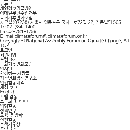
유튜브
개인정보취급방침
이메일무단수집거부
국회기후변화포럼
사무실
(07238) 서울시 영등포구 국회대로72길 22, 가든빌딩 505호
Tel
02-784-1400
Fax
02-784-1758
E-mail
climateforum@climateforum.or.kr
Copyright ©
National Assembly Forum on Climate Change
. Al
TOP
로그인
회원가입
포럼 소개
국회기후변화포럼
인사말
함께하는 사람들
기후변화정책연구소
연간활동내역
재정 보고
English
포럼 활동
토론회 및 세미나
입법활동
정책연구
교육 및 장학
실천활동
녹색기후상
포럼 소식