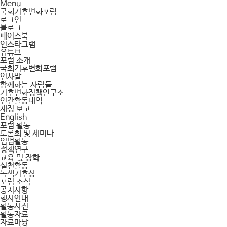
Menu
국회기후변화포럼
로그인
블로그
페이스북
인스타그램
유튜브
포럼 소개
국회기후변화포럼
인사말
함께하는 사람들
기후변화정책연구소
연간활동내역
재정 보고
English
포럼 활동
토론회 및 세미나
입법활동
정책연구
교육 및 장학
실천활동
녹색기후상
포럼 소식
공지사항
행사안내
활동사진
활동자료
자료마당