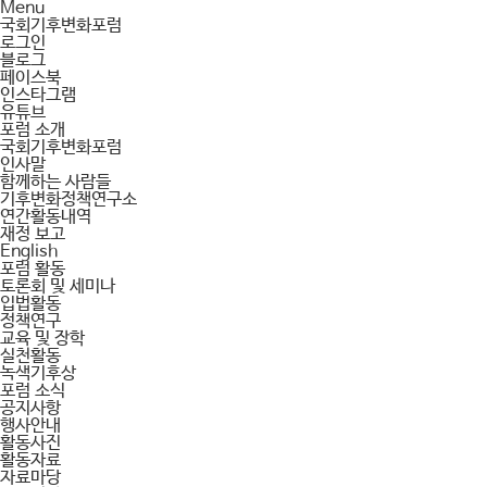
Menu
국회기후변화포럼
로그인
블로그
페이스북
인스타그램
유튜브
포럼 소개
국회기후변화포럼
인사말
함께하는 사람들
기후변화정책연구소
연간활동내역
재정 보고
English
포럼 활동
토론회 및 세미나
입법활동
정책연구
교육 및 장학
실천활동
녹색기후상
포럼 소식
공지사항
행사안내
활동사진
활동자료
자료마당