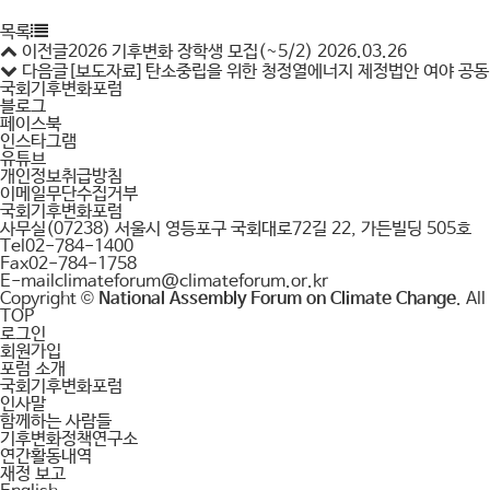
목록
이전글
2026 기후변화 장학생 모집(~5/2)
2026.03.26
다음글
[보도자료] 탄소중립을 위한 청정열에너지 제정법안 여야 공
국회기후변화포럼
블로그
페이스북
인스타그램
유튜브
개인정보취급방침
이메일무단수집거부
국회기후변화포럼
사무실
(07238) 서울시 영등포구 국회대로72길 22, 가든빌딩 505호
Tel
02-784-1400
Fax
02-784-1758
E-mail
climateforum@climateforum.or.kr
Copyright ©
National Assembly Forum on Climate Change
. Al
TOP
로그인
회원가입
포럼 소개
국회기후변화포럼
인사말
함께하는 사람들
기후변화정책연구소
연간활동내역
재정 보고