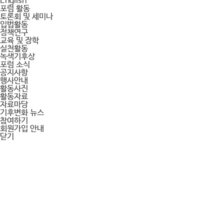
English
포럼 활동
토론회 및 세미나
입법활동
정책연구
교육 및 장학
실천활동
녹색기후상
포럼 소식
공지사항
행사안내
활동사진
활동자료
자료마당
기후변화 뉴스
참여하기
회원가입 안내
닫기