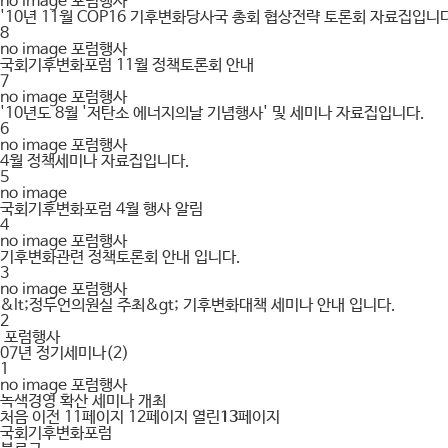
no image
포럼행사
'10년 11월 COP16 기후변화당사국 총회 협상전략 토론회 자료집입니
8
no image
포럼행사
국회기후변화포럼 11월 정책토론회 안내
7
no image
포럼행사
'10년도 8월 '저탄소 에너지의날 기념행사' 및 세미나 자료집입니다.
6
no image
포럼행사
4월 정책세미나 자료집입니다.
5
no image
국회기후변화포럼 4월 행사 알림
4
no image
포럼행사
기후변화관련 정책토론회 안내 입니다.
3
no image
포럼행사
&lt;정두언의원실 주최&gt; 기후변화대책 세미나 안내 입니다.
2
포럼행사
07년 정기세미나(2)
1
no image
포럼행사
녹색경영 확산 세미나 개최
처음
이전
11
페이지
12
페이지
열린
13
페이지
국회기후변화포럼