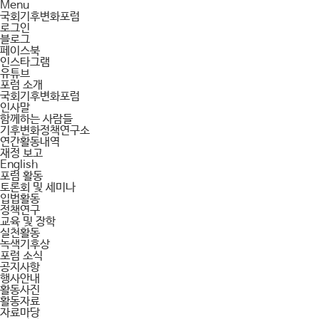
Menu
국회기후변화포럼
로그인
블로그
페이스북
인스타그램
유튜브
포럼 소개
국회기후변화포럼
인사말
함께하는 사람들
기후변화정책연구소
연간활동내역
재정 보고
English
포럼 활동
토론회 및 세미나
입법활동
정책연구
교육 및 장학
실천활동
녹색기후상
포럼 소식
공지사항
행사안내
활동사진
활동자료
자료마당