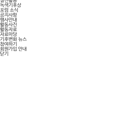
실천활동
녹색기후상
포럼 소식
공지사항
행사안내
활동사진
활동자료
자료마당
기후변화 뉴스
참여하기
회원가입 안내
닫기