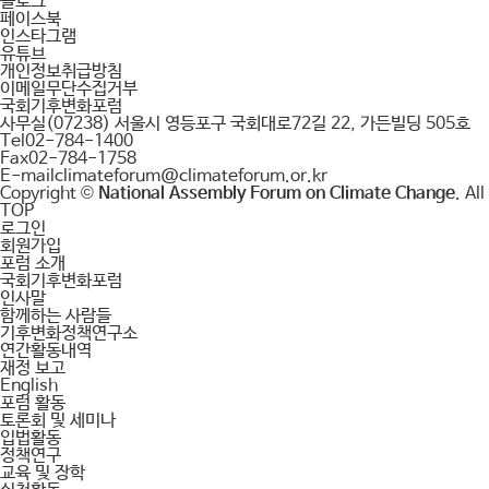
블로그
페이스북
인스타그램
유튜브
개인정보취급방침
이메일무단수집거부
국회기후변화포럼
사무실
(07238) 서울시 영등포구 국회대로72길 22, 가든빌딩 505호
Tel
02-784-1400
Fax
02-784-1758
E-mail
climateforum@climateforum.or.kr
Copyright ©
National Assembly Forum on Climate Change
. Al
TOP
로그인
회원가입
포럼 소개
국회기후변화포럼
인사말
함께하는 사람들
기후변화정책연구소
연간활동내역
재정 보고
English
포럼 활동
토론회 및 세미나
입법활동
정책연구
교육 및 장학