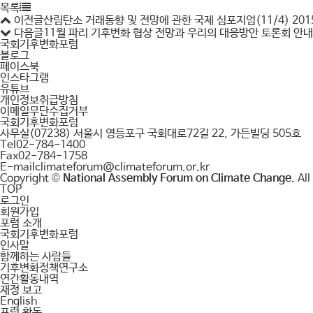
목록
이전글
산림탄소 거래동향 및 전망에 관한 국제 심포지엄(11/4)
201
다음글
11월 파리 기후변화 협상 전망과 우리의 대응방안 토론회 안내
국회기후변화포럼
블로그
페이스북
인스타그램
유튜브
개인정보취급방침
이메일무단수집거부
국회기후변화포럼
사무실
(07238) 서울시 영등포구 국회대로72길 22, 가든빌딩 505호
Tel
02-784-1400
Fax
02-784-1758
E-mail
climateforum@climateforum.or.kr
Copyright ©
National Assembly Forum on Climate Change
. Al
TOP
로그인
회원가입
포럼 소개
국회기후변화포럼
인사말
함께하는 사람들
기후변화정책연구소
연간활동내역
재정 보고
English
포럼 활동