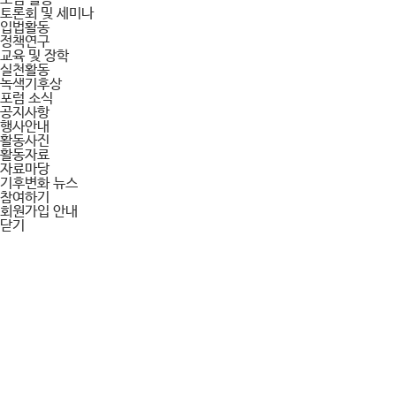
토론회 및 세미나
입법활동
정책연구
교육 및 장학
실천활동
녹색기후상
포럼 소식
공지사항
행사안내
활동사진
활동자료
자료마당
기후변화 뉴스
참여하기
회원가입 안내
닫기