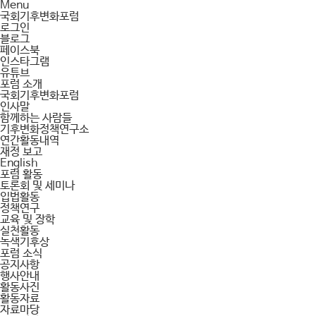
Menu
국회기후변화포럼
로그인
블로그
페이스북
인스타그램
유튜브
포럼 소개
국회기후변화포럼
인사말
함께하는 사람들
기후변화정책연구소
연간활동내역
재정 보고
English
포럼 활동
토론회 및 세미나
입법활동
정책연구
교육 및 장학
실천활동
녹색기후상
포럼 소식
공지사항
행사안내
활동사진
활동자료
자료마당