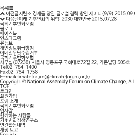
목록
이전글
저탄소 경제를 향한 글로벌 협력 방안 세미나(9/9)
2015.09.
다음글
미래 기후변화의 위협: 2030 대한민국
2015.07.28
국회기후변화포럼
블로그
페이스북
인스타그램
유튜브
개인정보취급방침
이메일무단수집거부
국회기후변화포럼
사무실
(07238) 서울시 영등포구 국회대로72길 22, 가든빌딩 505호
Tel
02-784-1400
Fax
02-784-1758
E-mail
climateforum@climateforum.or.kr
Copyright ©
National Assembly Forum on Climate Change
. Al
TOP
로그인
회원가입
포럼 소개
국회기후변화포럼
인사말
함께하는 사람들
기후변화정책연구소
연간활동내역
재정 보고
English