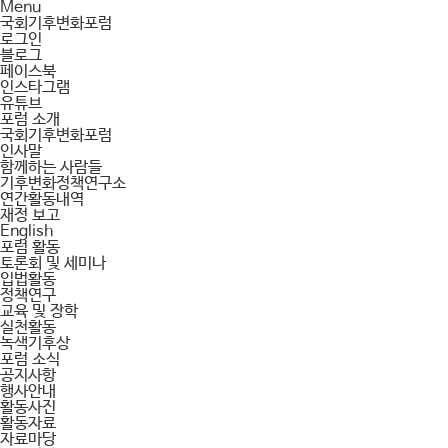
Menu
국회기후변화포럼
로그인
블로그
페이스북
인스타그램
유튜브
포럼 소개
국회기후변화포럼
인사말
함께하는 사람들
기후변화정책연구소
연간활동내역
재정 보고
English
포럼 활동
토론회 및 세미나
입법활동
정책연구
교육 및 장학
실천활동
녹색기후상
포럼 소식
공지사항
행사안내
활동사진
활동자료
자료마당