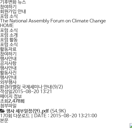
기후변화 뉴스
참여하기
회원가입 안내
포럼 소식
The National Assembly Forum on Climate Change
HOME
포럼 소식
포럼 소개
포럼 활동
포럼 소식
활동자료
참여하기
행사안내
공지사항
행사안내
활동사진
행사안내
외부행사
환경라벨링 국제세미나 안내(9/2)
작성일
2015-08-20 13:21
페이지 정보
조회
2,478회
첨부파일
행사 세부일정(안).pdf
(54.9K)
170회 다운로드 | DATE : 2015-08-20 13:21:00
본문