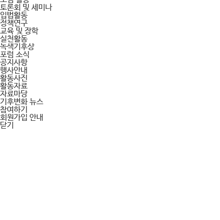
토론회 및 세미나
입법활동
정책연구
교육 및 장학
실천활동
녹색기후상
포럼 소식
공지사항
행사안내
활동사진
활동자료
자료마당
기후변화 뉴스
참여하기
회원가입 안내
닫기