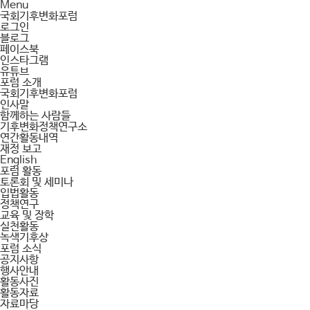
Menu
국회기후변화포럼
로그인
블로그
페이스북
인스타그램
유튜브
포럼 소개
국회기후변화포럼
인사말
함께하는 사람들
기후변화정책연구소
연간활동내역
재정 보고
English
포럼 활동
토론회 및 세미나
입법활동
정책연구
교육 및 장학
실천활동
녹색기후상
포럼 소식
공지사항
행사안내
활동사진
활동자료
자료마당