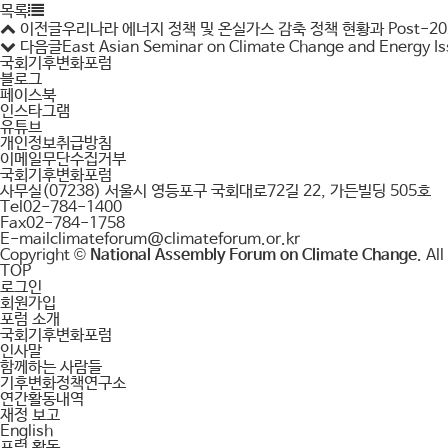
목록
이전글
우리나라 에너지 정책 및 온실가스 감축 정책 현황과 Post-20
다음글
East Asian Seminar on Climate Change and Energy I
국회기후변화포럼
블로그
페이스북
인스타그램
유튜브
개인정보취급방침
이메일무단수집거부
국회기후변화포럼
사무실
(07238) 서울시 영등포구 국회대로72길 22, 가든빌딩 505호
Tel
02-784-1400
Fax
02-784-1758
E-mail
climateforum@climateforum.or.kr
Copyright ©
National Assembly Forum on Climate Change
. Al
TOP
로그인
회원가입
포럼 소개
국회기후변화포럼
인사말
함께하는 사람들
기후변화정책연구소
연간활동내역
재정 보고
English
포럼 활동