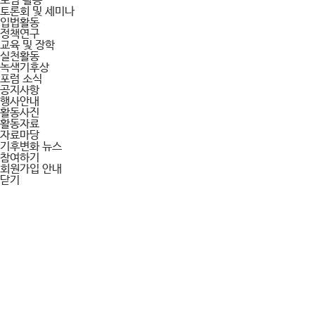
포럼 활동
토론회 및 세미나
입법활동
정책연구
교육 및 장학
실천활동
녹색기후상
포럼 소식
공지사항
행사안내
활동사진
활동자료
자료마당
기후변화 뉴스
참여하기
회원가입 안내
닫기