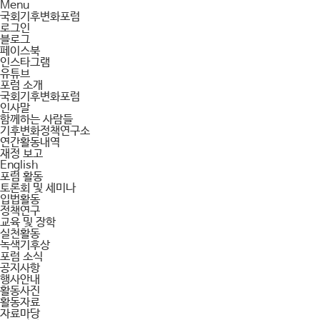
Menu
국회기후변화포럼
로그인
블로그
페이스북
인스타그램
유튜브
포럼 소개
국회기후변화포럼
인사말
함께하는 사람들
기후변화정책연구소
연간활동내역
재정 보고
English
포럼 활동
토론회 및 세미나
입법활동
정책연구
교육 및 장학
실천활동
녹색기후상
포럼 소식
공지사항
행사안내
활동사진
활동자료
자료마당