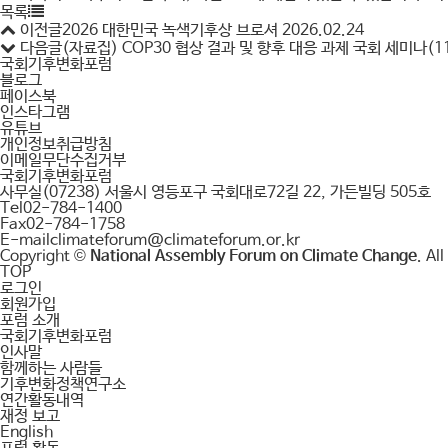
목록
이전글
2026 대한민국 녹색기후상 브로셔
2026.02.24
다음글
(자료집) COP30 협상 결과 및 향후 대응 과제 국회 세미나(11
국회기후변화포럼
블로그
페이스북
인스타그램
유튜브
개인정보취급방침
이메일무단수집거부
국회기후변화포럼
사무실
(07238) 서울시 영등포구 국회대로72길 22, 가든빌딩 505호
Tel
02-784-1400
Fax
02-784-1758
E-mail
climateforum@climateforum.or.kr
Copyright ©
National Assembly Forum on Climate Change
. Al
TOP
로그인
회원가입
포럼 소개
국회기후변화포럼
인사말
함께하는 사람들
기후변화정책연구소
연간활동내역
재정 보고
English