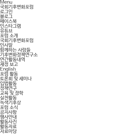
Menu
국회기후변화포럼
로그인
블로그
페이스북
인스타그램
유튜브
포럼 소개
국회기후변화포럼
인사말
함께하는 사람들
기후변화정책연구소
연간활동내역
재정 보고
English
포럼 활동
토론회 및 세미나
입법활동
정책연구
교육 및 장학
실천활동
녹색기후상
포럼 소식
공지사항
행사안내
활동사진
활동자료
자료마당