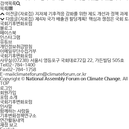
검색목록
목록
이전글
(자료집) 지자체 기후적응 강화를 위한 제도 개선과 정책 과제 
다음글
(자료집) 제4차 국가 배출권 할당계획! 핵심과 쟁점은 국회 토론
국회기후변화포럼
블로그
페이스북
인스타그램
유튜브
개인정보취급방침
이메일무단수집거부
국회기후변화포럼
사무실
(07238) 서울시 영등포구 국회대로72길 22, 가든빌딩 505호
Tel
02-784-1400
Fax
02-784-1758
E-mail
climateforum@climateforum.or.kr
Copyright ©
National Assembly Forum on Climate Change
. Al
TOP
로그인
회원가입
포럼 소개
국회기후변화포럼
인사말
함께하는 사람들
기후변화정책연구소
연간활동내역
재정 보고