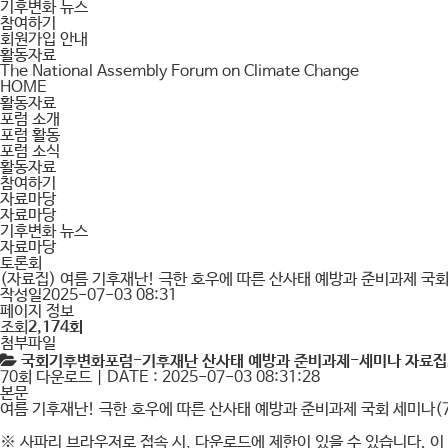
기후변화 뉴스
참여하기
회원가입 안내
활동자료
The National Assembly Forum on Climate Change
HOME
활동자료
포럼 소개
포럼 활동
포럼 소식
활동자료
참여하기
자료마당
자료마당
기후변화 뉴스
자료마당
토론회
(자료집) 여름 기후재난! 극한 호우에 따른 산사태 예방과 준비과제 국회 
작성일
2025-07-03 08:31
페이지 정보
조회
2,174회
첨부파일
국회기후변화포럼-기후재난 산사태 예방과 준비과제-세미나 자료집25
70회 다운로드 | DATE : 2025-07-03 08:31:28
본문
여름 기후재난! 극한 호우에 따른 산사태 예방과 준비과제 국회 세미나(7
※
사파리 브라우저로 접속 시, 다운로드에 제한이 있을 수 있습니다. 이