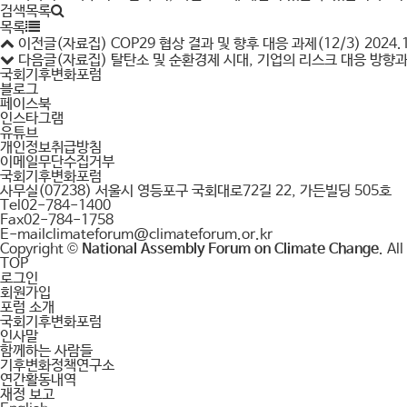
검색목록
목록
이전글
(자료집) COP29 협상 결과 및 향후 대응 과제(12/3)
2024.
다음글
(자료집) 탈탄소 및 순환경제 시대, 기업의 리스크 대응 방향과 
국회기후변화포럼
블로그
페이스북
인스타그램
유튜브
개인정보취급방침
이메일무단수집거부
국회기후변화포럼
사무실
(07238) 서울시 영등포구 국회대로72길 22, 가든빌딩 505호
Tel
02-784-1400
Fax
02-784-1758
E-mail
climateforum@climateforum.or.kr
Copyright ©
National Assembly Forum on Climate Change
. Al
TOP
로그인
회원가입
포럼 소개
국회기후변화포럼
인사말
함께하는 사람들
기후변화정책연구소
연간활동내역
재정 보고