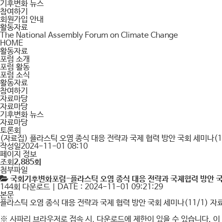
기후변화 뉴스
참여하기
회원가입 안내
활동자료
The National Assembly Forum on Climate Change
HOME
활동자료
포럼 소개
포럼 활동
포럼 소식
활동자료
참여하기
자료마당
자료마당
기후변화 뉴스
자료마당
토론회
(자료집) 플라스틱 오염 종식 대응 전략과 국제 협력 방안 국회 세미나(11
작성일
2024-11-01 08:10
페이지 정보
조회
2,885회
첨부파일
국회기후변화포럼-플라스틱 오염 종식 대응 전략과 국제협력 방안 국회
144회 다운로드 | DATE : 2024-11-01 09:21:29
본문
플라스틱 오염 종식 대응 전략과 국제 협력 방안 국회 세미나(11/1) 자
※
사파리 브라우저로 접속 시, 다운로드에 제한이 있을 수 있습니다. 이