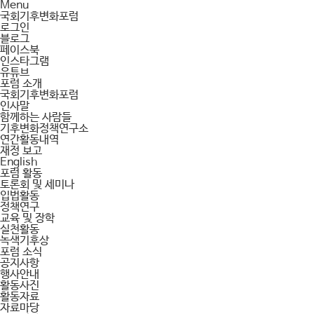
Menu
국회기후변화포럼
로그인
블로그
페이스북
인스타그램
유튜브
포럼 소개
국회기후변화포럼
인사말
함께하는 사람들
기후변화정책연구소
연간활동내역
재정 보고
English
포럼 활동
토론회 및 세미나
입법활동
정책연구
교육 및 장학
실천활동
녹색기후상
포럼 소식
공지사항
행사안내
활동사진
활동자료
자료마당