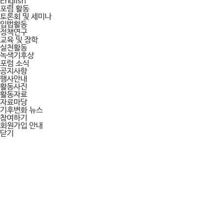
English
포럼 활동
토론회 및 세미나
입법활동
정책연구
교육 및 장학
실천활동
녹색기후상
포럼 소식
공지사항
행사안내
활동사진
활동자료
자료마당
기후변화 뉴스
참여하기
회원가입 안내
닫기