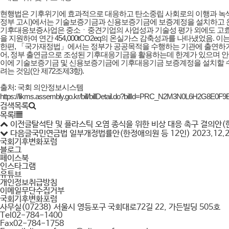
현행법은 기후위기에 효과적으로 대응하고 탄소중립 사회로의 이행과 녹
정부 고시)에서는 기술보증기금과 신용보증기금에 보증계정을 설치하고 
기후대응보증사업은 중소ㆍ중견기업의 사업성과 기술성 평가 외에도 고효율 설
을 지원하여 연간 454,000tCO2eq의 온실가스 감축성과를 나타냈었음. 
한편, 「국가재정법」에서는 정부가 공공목적을 수행하는 기관에 출연하기
어, 정부 출연금으로 조성된 기후대응기금을 활용하는데 한계가 있으며 안
이에 기술보증기금 및 신용보증기금에 기후대응기금 보증계정을 설치할 수
려는 것임(안 제72조제3항).
출처: 국회 의안정보시스템
https://likms.assembly.go.kr/bill/billDetail.do?billId=PRC_N2M3N0L6H2G8E
검색목록
목록
이전글
탈석탄 및 플라스틱 오염 종식을 위한 비상 대응 촉구 결의안
다음글
국민연금법 일부개정법률안(한정애의원 등 12인)
2023.12.
국회기후변화포럼
블로그
페이스북
인스타그램
유튜브
개인정보취급방침
이메일무단수집거부
국회기후변화포럼
사무실
(07238) 서울시 영등포구 국회대로72길 22, 가든빌딩 505호
Tel
02-784-1400
Fax
02-784-1758