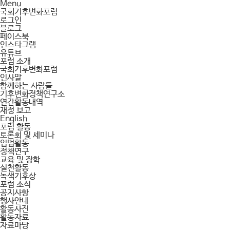
Menu
국회기후변화포럼
로그인
블로그
페이스북
인스타그램
유튜브
포럼 소개
국회기후변화포럼
인사말
함께하는 사람들
기후변화정책연구소
연간활동내역
재정 보고
English
포럼 활동
토론회 및 세미나
입법활동
정책연구
교육 및 장학
실천활동
녹색기후상
포럼 소식
공지사항
행사안내
활동사진
활동자료
자료마당