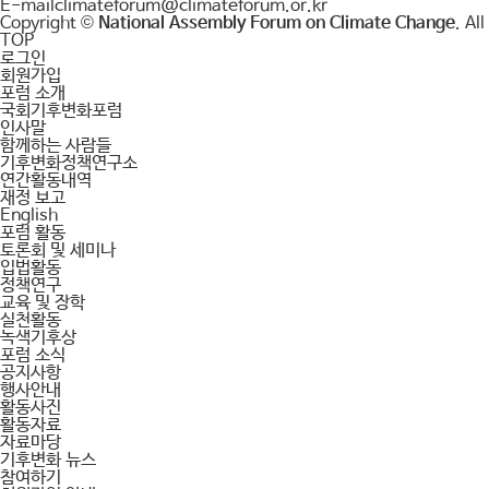
E-mail
climateforum@climateforum.or.kr
Copyright ©
National Assembly Forum on Climate Change
. Al
TOP
로그인
회원가입
포럼 소개
국회기후변화포럼
인사말
함께하는 사람들
기후변화정책연구소
연간활동내역
재정 보고
English
포럼 활동
토론회 및 세미나
입법활동
정책연구
교육 및 장학
실천활동
녹색기후상
포럼 소식
공지사항
행사안내
활동사진
활동자료
자료마당
기후변화 뉴스
참여하기