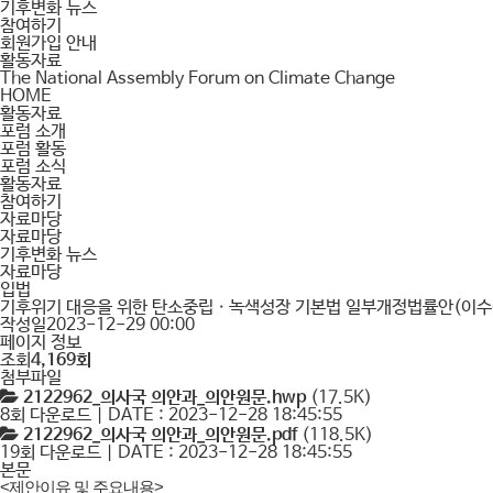
기후변화 뉴스
참여하기
회원가입 안내
활동자료
The National Assembly Forum on Climate Change
HOME
활동자료
포럼 소개
포럼 활동
포럼 소식
활동자료
참여하기
자료마당
자료마당
기후변화 뉴스
자료마당
입법
기후위기 대응을 위한 탄소중립ㆍ녹색성장 기본법 일부개정법률안(이수진
작성일
2023-12-29 00:00
페이지 정보
조회
4,169회
첨부파일
2122962_의사국 의안과_의안원문.hwp
(17.5K)
8회 다운로드 | DATE : 2023-12-28 18:45:55
2122962_의사국 의안과_의안원문.pdf
(118.5K)
19회 다운로드 | DATE : 2023-12-28 18:45:55
본문
<제안이유 및 주요내용>