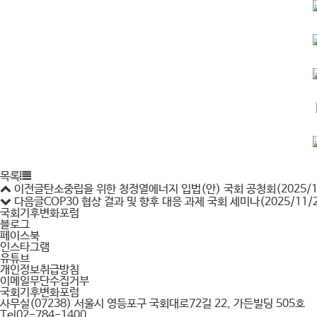
목록
이전글
탄소중립을 위한 청정열에너지 입법(안) 국회 공청회(2025/12
다음글
COP30 협상 결과 및 향후 대응 과제 국회 세미나(2025/11/2
국회기후변화포럼
블로그
페이스북
인스타그램
유튜브
개인정보취급방침
이메일무단수집거부
국회기후변화포럼
사무실
(07238) 서울시 영등포구 국회대로72길 22, 가든빌딩 505호
Tel
02-784-1400