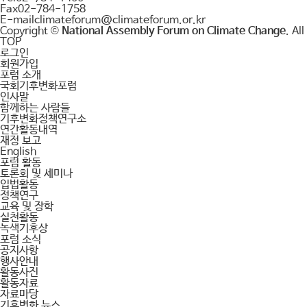
Fax
02-784-1758
E-mail
climateforum@climateforum.or.kr
Copyright ©
National Assembly Forum on Climate Change
. Al
TOP
로그인
회원가입
포럼 소개
국회기후변화포럼
인사말
함께하는 사람들
기후변화정책연구소
연간활동내역
재정 보고
English
포럼 활동
토론회 및 세미나
입법활동
정책연구
교육 및 장학
실천활동
녹색기후상
포럼 소식
공지사항
행사안내
활동사진
활동자료
자료마당
기후변화 뉴스