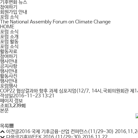
기후변화 뉴스
참여하기
회원가입 안내
포럼 소식
The National Assembly Forum on Climate Change
HOME
포럼 소식
포럼 소개
포럼 활동
포럼 소식
활동자료
참여하기
행사안내
공지사항
행사안내
활동사진
행사안내
포럼행사
COP22 협상결과와 향후 과제 심포지엄(12/7, 14시,국회의원회관 제
작성일
2016-11-23 13:21
페이지 정보
조회
3,239회
본문
목록
이전글
2016 국제 기후금융·산업 컨퍼런스(11/29-30)
2016.11.2
다음글
기후WEEK 2016 (11/29-30)
2016.11.22