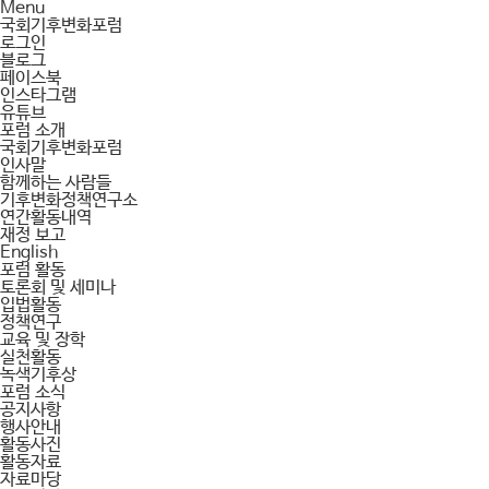
Menu
국회기후변화포럼
로그인
블로그
페이스북
인스타그램
유튜브
포럼 소개
국회기후변화포럼
인사말
함께하는 사람들
기후변화정책연구소
연간활동내역
재정 보고
English
포럼 활동
토론회 및 세미나
입법활동
정책연구
교육 및 장학
실천활동
녹색기후상
포럼 소식
공지사항
행사안내
활동사진
활동자료
자료마당