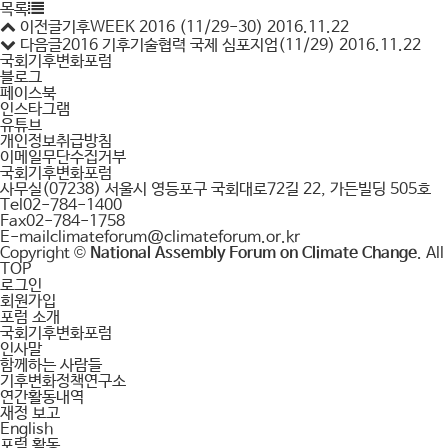
목록
이전글
기후WEEK 2016 (11/29-30)
2016.11.22
다음글
2016 기후기술협력 국제 심포지엄(11/29)
2016.11.22
국회기후변화포럼
블로그
페이스북
인스타그램
유튜브
개인정보취급방침
이메일무단수집거부
국회기후변화포럼
사무실
(07238) 서울시 영등포구 국회대로72길 22, 가든빌딩 505호
Tel
02-784-1400
Fax
02-784-1758
E-mail
climateforum@climateforum.or.kr
Copyright ©
National Assembly Forum on Climate Change
. Al
TOP
로그인
회원가입
포럼 소개
국회기후변화포럼
인사말
함께하는 사람들
기후변화정책연구소
연간활동내역
재정 보고
English
포럼 활동