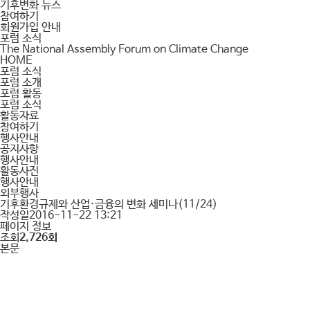
기후변화 뉴스
참여하기
회원가입 안내
포럼 소식
The National Assembly Forum on Climate Change
HOME
포럼 소식
포럼 소개
포럼 활동
포럼 소식
활동자료
참여하기
행사안내
공지사항
행사안내
활동사진
행사안내
외부행사
기후환경규제와 산업·금융의 변화 세미나(11/24)
작성일
2016-11-22 13:21
페이지 정보
조회
2,726회
본문