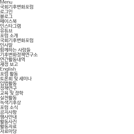
Menu
국회기후변화포럼
로그인
블로그
페이스북
인스타그램
유튜브
포럼 소개
국회기후변화포럼
인사말
함께하는 사람들
기후변화정책연구소
연간활동내역
재정 보고
English
포럼 활동
토론회 및 세미나
입법활동
정책연구
교육 및 장학
실천활동
녹색기후상
포럼 소식
공지사항
행사안내
활동사진
활동자료
자료마당