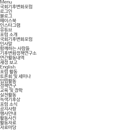
Menu
국회기후변화포럼
로그인
블로그
페이스북
인스타그램
유튜브
포럼 소개
국회기후변화포럼
인사말
함께하는 사람들
기후변화정책연구소
연간활동내역
재정 보고
English
포럼 활동
토론회 및 세미나
입법활동
정책연구
교육 및 장학
실천활동
녹색기후상
포럼 소식
공지사항
행사안내
활동사진
활동자료
자료마당