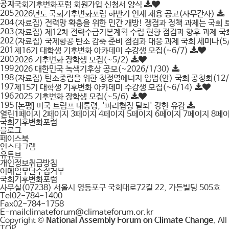
공지
국회기후변화포럼 회원가입 신청서 양식
205
2026년도 국회기후변화포럼 하반기 인재 채용 공고(사무간사)
204
(자료집) 전력망 확충을 위한 민간 개방! 쟁점과 정책 과제는 국회 토
203
(자료집) 제12차 전력수급기본계획 수립 현황 점검과 향후 과제 국회
202
(자료집) 국제항공 탄소 감축 준비 점검과 대응 과제 국회 세미나(5
201
제16기 대학생 기후변화 아카데미 수강생 모집(~6/7)
200
2026 기후변화 장학생 모집(~5/2)
199
2026 대한민국 녹색기후상 공모(~2026/1/30)
198
(자료집) 탄소중립을 위한 청정열에너지 입법(안) 국회 공청회(12/
197
제15기 대학생 기후변화 아카데미 수강생 모집(~6/14)
196
2025 기후변화 장학생 모집(~5/6)
195
[논평] 미국 트럼프 대통령, '파리협정 탈퇴' 강한 유감
열린
1
페이지
2
페이지
3
페이지
4
페이지
5
페이지
6
페이지
7
페이지
8
페
국회기후변화포럼
블로그
페이스북
인스타그램
유튜브
개인정보취급방침
이메일무단수집거부
국회기후변화포럼
사무실
(07238) 서울시 영등포구 국회대로72길 22, 가든빌딩 505호
Tel
02-784-1400
Fax
02-784-1758
E-mail
climateforum@climateforum.or.kr
Copyright ©
National Assembly Forum on Climate Change
. Al
TOP