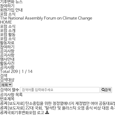
기후변화 뉴스
참여하기
회원가입 안내
포럼 소식
The National Assembly Forum on Climate Change
HOME
포럼 소식
포럼 소개
포럼 활동
포럼 소식
활동자료
참여하기
공지사항
공지사항
행사안내
활동사진
공지사항
Total 209
| 1 / 14
검색
검색대상
검색어
필수
검색
공지사항 목록
번호
제목
공지
[보도자료] 탄소중립을 위한 청정열에너지 제정법안 여야 공동대
공지
[보도자료] 22대 국회, ‘탈석탄 및 플라스틱 오염 종식 비상 대응 
공지
국회기후변화포럼 로고