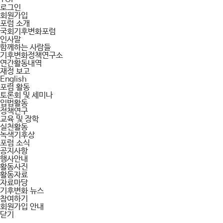
로그인
회원가입
포럼 소개
국회기후변화포럼
인사말
함께하는 사람들
기후변화정책연구소
연간활동내역
재정 보고
English
포럼 활동
토론회 및 세미나
입법활동
정책연구
교육 및 장학
실천활동
녹색기후상
포럼 소식
공지사항
행사안내
활동사진
활동자료
자료마당
기후변화 뉴스
참여하기
회원가입 안내
닫기